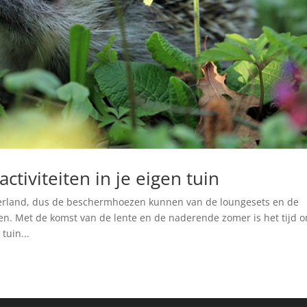
ctiviteiten in je eigen tuin
derland, dus de beschermhoezen kunnen van de loungesets en de
en. Met de komst van de lente en de naderende zomer is het tijd 
tuin...