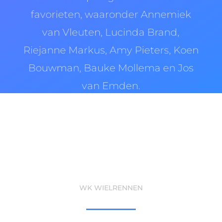
favorieten, waaronder Annemiek
van Vleuten, Lucinda Brand,
Riejanne Markus, Amy Pieters, Koen
Bouwman, Bauke Mollema en Jos
van Emden.
WK WIELRENNEN