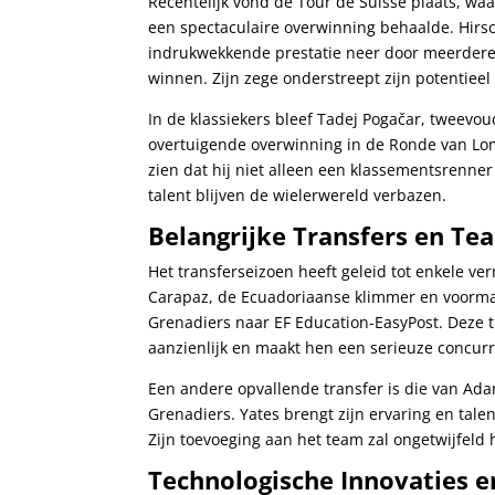
Recentelijk vond de Tour de Suisse plaats, wa
een spectaculaire overwinning behaalde. Hirsc
indrukwekkende prestatie neer door meerdere 
winnen. Zijn zege onderstreept zijn potentieel 
In de klassiekers bleef Tadej Pogačar, tweevo
overtuigende overwinning in de Ronde van Lo
zien dat hij niet alleen een klassementsrenner 
talent blijven de wielerwereld verbazen.
Belangrijke Transfers en T
Het transferseizoen heeft geleid tot enkele v
Carapaz, de Ecuadoriaanse klimmer en voormali
Grenadiers naar EF Education-EasyPost. Deze t
aanzienlijk en maakt hen een serieuze concurr
Een andere opvallende transfer is die van Adam
Grenadiers. Yates brengt zijn ervaring en tal
Zijn toevoeging aan het team zal ongetwijfeld 
Technologische Innovaties e