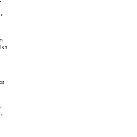
s
te
om
d en
eos
os
rs.