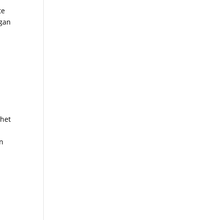
te
Egan
 het
n