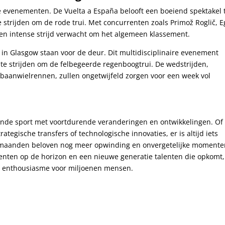
e evenementen. De Vuelta a España belooft een boeiend spektakel 
 strijden om de rode trui. Met concurrenten zoals Primož Roglič, 
een intense strijd verwacht om het algemeen klassement.
 Glasgow staan voor de deur. Dit multidisciplinaire evenement
te strijden om de felbegeerde regenboogtrui. De wedstrijden,
n baanwielrennen, zullen ongetwijfeld zorgen voor een week vol
ende sport met voortdurende veranderingen en ontwikkelingen. Of
egische transfers of technologische innovaties, er is altijd iets
maanden beloven nog meer opwinding en onvergetelijke momente
enten op de horizon en een nieuwe generatie talenten die opkomt,
 en enthousiasme voor miljoenen mensen.