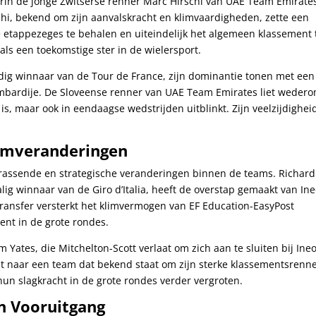
arin de jonge Zwitserse renner Marc Hirschi van UAE Team Emirate
hi, bekend om zijn aanvalskracht en klimvaardigheden, zette een
etappezeges te behalen en uiteindelijk het algemeen klassement 
als een toekomstige ster in de wielersport.
udig winnaar van de Tour de France, zijn dominantie tonen met een
mbardije. De Sloveense renner van UAE Team Emirates liet weder
is, maar ook in eendaagse wedstrijden uitblinkt. Zijn veelzijdighei
eamveranderingen
errassende en strategische veranderingen binnen de teams. Richard
g winnaar van de Giro d’Italia, heeft de overstap gemaakt van In
ransfer versterkt het klimvermogen van EF Education-EasyPost
ent in de grote rondes.
 Yates, die Mitchelton-Scott verlaat om zich aan te sluiten bij Ine
ent naar een team dat bekend staat om zijn sterke klassementsrenne
hun slagkracht in de grote rondes verder vergroten.
n Vooruitgang