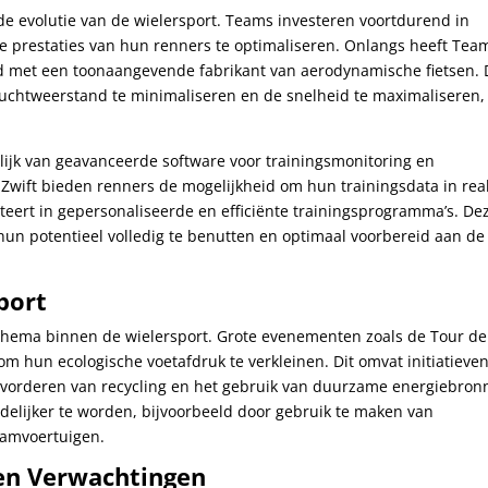
 de evolutie van de wielersport. Teams investeren voortdurend in
e prestaties van hun renners te optimaliseren. Onlangs heeft Tea
met een toonaangevende fabrikant van aerodynamische fietsen. 
luchtweerstand te minimaliseren en de snelheid te maximaliseren,
ijk van geavanceerde software voor trainingsmonitoring en
 Zwift bieden renners de mogelijkheid om hun trainingsdata in rea
lteert in gepersonaliseerde en efficiënte trainingsprogramma’s. De
un potentieel volledig te benutten en optimaal voorbereid aan de
port
thema binnen de wielersport. Grote evenementen zoals de Tour de
m hun ecologische voetafdruk te verkleinen. Dit omvat initiatieve
bevorderen van recycling en het gebruik van duurzame energiebron
elijker te worden, bijvoorbeeld door gebruik te maken van
eamvoertuigen.
en Verwachtingen