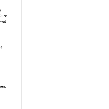
m
Deze
 wat
l-
ze
n
nen.