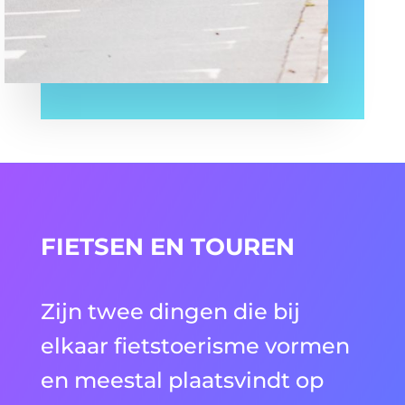
FIETSEN EN TOUREN
Zijn twee dingen die bij
elkaar fietstoerisme vormen
en meestal plaatsvindt op